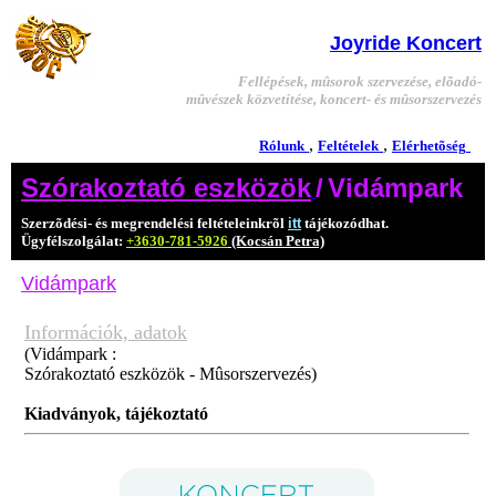
Joyride Koncert
Fellépések, mûsorok szervezése, elõadó-
mûvészek közvetítése, koncert- és mûsorszervezés
,
,
Rólunk
Feltételek
Elérhetõség
Szórakoztató eszközök
/
Vidámpark
Szerzõdési- és megrendelési feltételeinkrõl
itt
tájékozódhat.
Ügyfélszolgálat:
+3630-781-5926
(Kocsán Petra)
Vidámpark
Információk, adatok
(Vidámpark :
Szórakoztató eszközök - Mûsorszervezés)
Kiadványok, tájékoztató