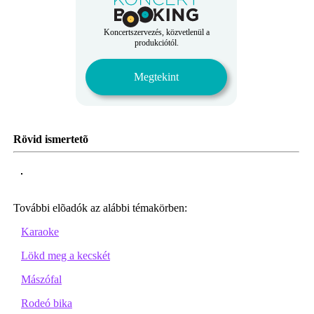
Koncertszervezés, közvetlenül a
produkciótól.
Megtekint
Rövid ismertetõ
További elõadók az alábbi témakörben:
Karaoke
Lökd meg a kecskét
Mászófal
Rodeó bika