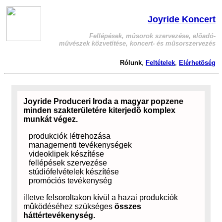
Joyride Koncert
Fellépések, mûsorok szervezése, elõadó-
mûvészek közvetítése, koncert- és mûsorszervezés
Rólunk
,
Feltételek
,
Elérhetõség
Joyride Produceri Iroda a magyar popzene
minden szakterületére kiterjedõ komplex
munkát végez.
produkciók létrehozása
managementi tevékenységek
videoklipek készítése
fellépések szervezése
stúdiófelvételek készítése
promóciós tevékenység
illetve felsoroltakon kívül a hazai produkciók
mûködéséhez szükséges
összes
háttértevékenység.