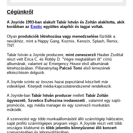
Cégünkről
A Joyride 1993-ban alakult Tabár István és Zoltán alakította, akik
korábban az
Exotic
együttes alapítói és tagjai voltak.
Olyan
produkciók létrehozása vagy menedzselése
fûzõdik a
nevükhöz, mint a Happy Gang, Kozmix, Kerozin, Splash, Remix,
TNT.
Tabár István a Joyride producere,
mint zeneszerzõ
Hauber
Zsolttal
részt vett Erica C. és Robby D. "Végre megtaláltam õt" címû
albumának, valamint az Emergency House elsõ albumának
létrehozásában.
Pillanatnyilag
Palcsó Tomi
elsõ lemezének
elkészítésén dolgozik.
A Joyride
szinte az összes hazai popsztárral készített már
videoklipet. Kiterjedt
média-kapcsolatrendszerrel rendelkezik.
A Joyride-ban
Tabár István producer
mellett
Tabár Zoltán
ügyvezetõ
,
Szvetics Eufrozina irodavezetõ
, valamint egy sajtó-
promóciós, egy média manager és egy szervezõ munkatárs
mûködik.
A szervezést egy több munkaállomásból álló
számítógép hálózaton,
saját profilú számítógépes program végzi. A Joyride
részt vett több
országos klubturné és
több jelentõs könnyûzenei élõ koncert
szervezésében és lebonyolításában.