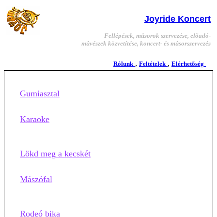
Joyride Koncert
Fellépések, mûsorok szervezése, elõadó-
mûvészek közvetítése, koncert- és mûsorszervezés
,
,
Rólunk
Feltételek
Elérhetõség
Gumiasztal
Karaoke
Lökd meg a kecskét
Mászófal
Rodeó bika