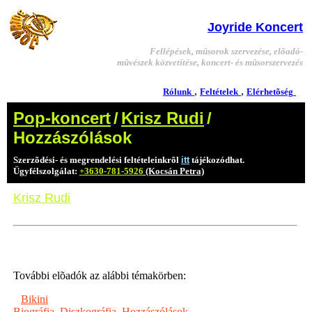
Joyride Koncert
Fellépések, mûsorok szervezése, elõadó-
mûvészek közvetítése, koncert- és mûsorszervezés
,
,
Rólunk
Feltételek
Elérhetõség
Pop-koncert
/
Krisz Rudi
/
Hozzászólások
Szerzõdési- és megrendelési feltételeinkrõl
itt
tájékozódhat.
Ügyfélszolgálat:
+3630-781-5926
(Kocsán Petra)
Krisz Rudi
További elõadók az alábbi témakörben:
Bikini
Biográfia
,
Diszkográfia
,
Hozzászólások