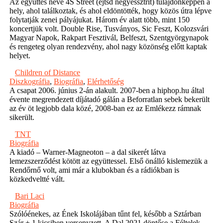
Az együttes neve 4S Street (ejtsd négyessztrít) tulajdonképpen a
hely, ahol találkoztak, és ahol eldöntötték, hogy közös útra lépve
folytatják zenei pályájukat. Három év alatt több, mint 150
koncertjük volt. Double Rise, Tusványos, Sic Feszt, Kolozsvári
Magyar Napok, Rakpart Fesztivál, Belfeszt, Szentgyörgynapok
és rengeteg olyan rendezvény, ahol nagy közönség előtt kaptak
helyet.
Children of Distance
Diszkográfia
,
Biográfia
,
Elérhetőség
A csapat 2006. június 2-án alakult. 2007-ben a hiphop.hu által
évente megrendezett díjátadó gálán a Beforratlan sebek bekerült
az év öt legjobb dala közé, 2008-ban ez az Emlékezz rámnak
sikerült.
TNT
Biográfia
A kiadó – Warner-Magneoton – a dal sikerét látva
lemezszerződést kötött az együttessel. Első önálló kislemezük a
Rendőrnő volt, ami már a klubokban és a rádiókban is
közkedveltté vált.
Bari Laci
Biográfia
Szólóénekes, az Ének Iskolájában tűnt fel, később a Sztárban
Szár + 1 kicsiben versenyzett. A Dal 2021 döntőse a Féltelek