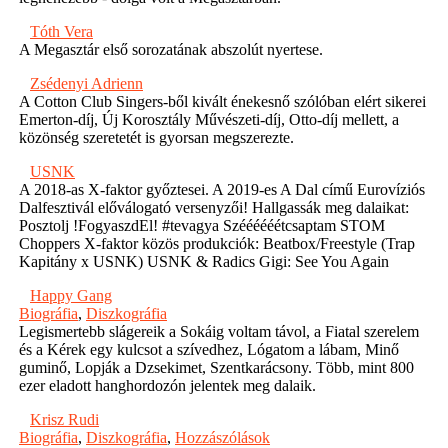
Tóth Vera
A Megasztár első sorozatának abszolút nyertese.
Zsédenyi Adrienn
A Cotton Club Singers-ből kivált énekesnő szólóban elért sikerei
Emerton-díj, Új Korosztály Művészeti-díj, Otto-díj mellett, a
közönség szeretetét is gyorsan megszerezte.
USNK
A 2018-as X-faktor győztesei. A 2019-es A Dal című Eurovíziós
Dalfesztivál előválogató versenyzői! Hallgassák meg dalaikat:
Posztolj !FogyaszdEl! #tevagya Széééééétcsaptam STOM
Choppers X-faktor közös produkciók: Beatbox/Freestyle (Trap
Kapitány x USNK) USNK & Radics Gigi: See You Again
Happy Gang
Biográfia
,
Diszkográfia
Legismertebb slágereik a Sokáig voltam távol, a Fiatal szerelem
és a Kérek egy kulcsot a szívedhez, Lógatom a lábam, Minő
guminő, Lopják a Dzsekimet, Szentkarácsony. Több, mint 800
ezer eladott hanghordozón jelentek meg dalaik.
Krisz Rudi
Biográfia
,
Diszkográfia
,
Hozzászólások