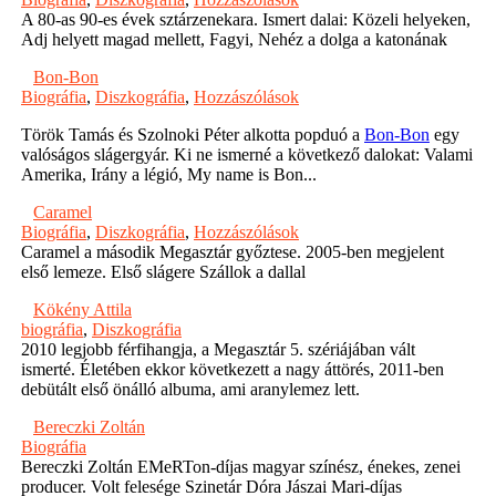
A 80-as 90-es évek sztárzenekara. Ismert dalai: Közeli helyeken,
Adj helyett magad mellett, Fagyi, Nehéz a dolga a katonának
Bon-Bon
Biográfia
,
Diszkográfia
,
Hozzászólások
Török Tamás és Szolnoki Péter alkotta popduó a
Bon-Bon
egy
valóságos slágergyár. Ki ne ismerné a következő dalokat: Valami
Amerika, Irány a légió, My name is Bon...
Caramel
Biográfia
,
Diszkográfia
,
Hozzászólások
Caramel a második Megasztár győztese. 2005-ben megjelent
első lemeze. Első slágere Szállok a dallal
Kökény Attila
biográfia
,
Diszkográfia
2010 legjobb férfihangja, a Megasztár 5. szériájában vált
ismerté. Életében ekkor következett a nagy áttörés, 2011-ben
debütált első önálló albuma, ami aranylemez lett.
Bereczki Zoltán
Biográfia
Bereczki Zoltán EMeRTon-díjas magyar színész, énekes, zenei
producer. Volt felesége Szinetár Dóra Jászai Mari-díjas