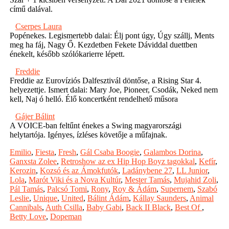
című dalával.
Cserpes Laura
Popénekes. Legismertebb dalai: Élj pont úgy, Úgy szállj, Ments
meg ha fáj, Nagy Ő. Kezdetben Fekete Dáviddal duettben
énekelt, később szólókarierre lépett.
Freddie
Freddie az Eurovíziós Dalfesztivál döntőse, a Rising Star 4.
helyezettje. Ismert dalai: Mary Joe, Pioneer, Csodák, Neked nem
kell, Naj ó helló. Élő koncertként rendelhető műsora
Gájer Bálint
A VOICE-ban feltűnt énekes a Swing magyarországi
helytartója. Igényes, ízléses követője a műfajnak.
Emilio
,
Fiesta
,
Fresh
,
Gál Csaba Boogie
,
Galambos Dorina
,
Ganxsta Zolee
,
Retroshow az ex Hip Hop Boyz tagokkal
,
Kefír
,
Kerozin
,
Kozsó és az Ámokfutók
,
Ladánybene 27
,
LL Junior
,
Lola
,
Marót Viki és a Nova Kultúr
,
Mester Tamás
,
Mujahid Zoli
,
Pál Tamás
,
Palcsó Tomi
,
Rony
,
Roy & Ádám
,
Supernem
,
Szabó
Leslie
,
Unique
,
United
,
Bálint Ádám
,
Kállay Saunders
,
Animal
Cannibals
,
Auth Csilla
,
Baby Gabi
,
Back II Black
,
Best Of
,
Betty Love
,
Dopeman