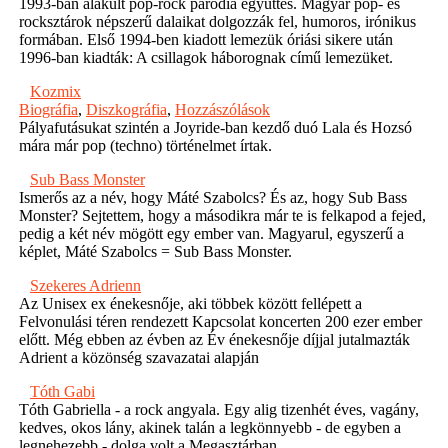
1993-ban alakult pop-rock paródia együttes. Magyar pop- és
rocksztárok népszerű dalaikat dolgozzák fel, humoros, irónikus
formában. Első 1994-ben kiadott lemezük óriási sikere után
1996-ban kiadták: A csillagok háborognak című lemezüket.
Kozmix
Biográfia
,
Diszkográfia
,
Hozzászólások
Pályafutásukat szintén a Joyride-ban kezdő duó Lala és Hozsó
mára már pop (techno) történelmet írtak.
Sub Bass Monster
Ismerős az a név, hogy Máté Szabolcs? És az, hogy Sub Bass
Monster? Sejtettem, hogy a másodikra már te is felkapod a fejed,
pedig a két név mögött egy ember van. Magyarul, egyszerű a
képlet, Máté Szabolcs = Sub Bass Monster.
Szekeres Adrienn
Az Unisex ex énekesnője, aki többek között fellépett a
Felvonulási téren rendezett Kapcsolat koncerten 200 ezer ember
előtt. Még ebben az évben az Év énekesnője díjjal jutalmazták
Adrient a közönség szavazatai alapján
Tóth Gabi
Tóth Gabriella - a rock angyala. Egy alig tizenhét éves, vagány,
kedves, okos lány, akinek talán a legkönnyebb - de egyben a
legnehezebb - dolga volt a Megasztárban.