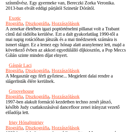
színművész. Egy gyermeke van, Bereczki Zorka Veronika.
2013-ban elvált eddigi párjától Szinetár Dórától.
Exotic
Biográfia
,
Diszkográfia
,
Hozzászólások
A zenekar életében igazi poptörténelmi pillanat volt a Trabant
című dal rádióba kerülése. Ezt a dalt gyakorlatilag 1990-től a
mai napig rotációban játszák és a mai tinédzserek számára is
ismert sláger. Ez a lemez egy hónap alatt aranylemez lett, majd a
következő évben az akkori egyedülálló díjkiosztón, a Pop Meccs
Gálán szinte minden díjat elnyert.
Gáspár Laci
Biográfia
,
Diszkográfia
,
Hozzászólások
A Megasztár egy férfi győztese... Megjelent dalai rendre a
slágerlisták élére kerülnek.
Groovehouse
Biográfia
,
Diszkográfia
,
Hozzászólások
1997-ben alakult formáció kezdetben techno zenét játszó,
később Judy csatlakozásával dancefloor zenei irányzat vezető
előadója lett.
Irigy Hónaljmirigy
Biográfia
,
Diszkográfia
,
Hozzászólások