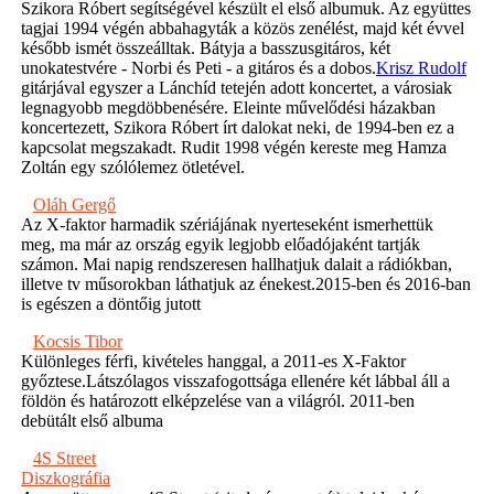
Szikora Róbert segítségével készült el első albumuk. Az együttes
tagjai 1994 végén abbahagyták a közös zenélést, majd két évvel
később ismét összeálltak. Bátyja a basszusgitáros, két
unokatestvére - Norbi és Peti - a gitáros és a dobos.
Krisz Rudolf
gitárjával egyszer a Lánchíd tetején adott koncertet, a városiak
legnagyobb megdöbbenésére. Eleinte művelődési házakban
koncertezett, Szikora Róbert írt dalokat neki, de 1994-ben ez a
kapcsolat megszakadt. Rudit 1998 végén kereste meg Hamza
Zoltán egy szólólemez ötletével.
Oláh Gergő
Az X-faktor harmadik szériájának nyerteseként ismerhettük
meg, ma már az ország egyik legjobb előadójaként tartják
számon. Mai napig rendszeresen hallhatjuk dalait a rádiókban,
illetve tv műsorokban láthatjuk az énekest.2015-ben és 2016-ban
is egészen a döntőig jutott
Kocsis Tibor
Különleges férfi, kivételes hanggal, a 2011-es X-Faktor
győztese.Látszólagos visszafogottsága ellenére két lábbal áll a
földön és határozott elképzelése van a világról. 2011-ben
debütált első albuma
4S Street
Diszkográfia