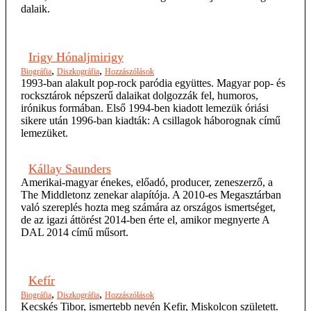
dalaik.
Irigy Hónaljmirigy
,
,
Biográfia
Diszkográfia
Hozzászólások
1993-ban alakult pop-rock paródia együttes. Magyar pop- és
rocksztárok népszerű dalaikat dolgozzák fel, humoros,
irónikus formában. Első 1994-ben kiadott lemezük óriási
sikere után 1996-ban kiadták: A csillagok háborognak című
lemezüket.
Kállay Saunders
Amerikai-magyar énekes, előadó, producer, zeneszerző, a
The Middletonz zenekar alapítója. A 2010-es Megasztárban
való szereplés hozta meg számára az országos ismertséget,
de az igazi áttörést 2014-ben érte el, amikor megnyerte A
DAL 2014 című műsort.
Kefír
,
,
Biográfia
Diszkográfia
Hozzászólások
Kecskés Tibor, ismertebb nevén Kefir, Miskolcon született.