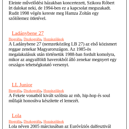
Eleinte művelődési házakban koncertezett, Szikora Róbert
írt dalokat neki, de 1994-ben ez a kapcsolat megszakadt.
Rudit 1998 végén kereste meg Hamza Zoltán egy
szólólemez ötletével.
Ladánybene 27
,
,
Biográfia
Diszkográfia
Hozzászólások
A Ladánybene 27 (nemzetközileg LB 27) az első közismert
reggae zenekar Magyarországon. Az 1985-ös
megalakulásuk után történetük 1988-ban fordult komolyra,
mikor az angyalföldi haverokból álló zenekar megnyert egy
országos tehetségkutató versenyt.
LL Junior
,
,
Biográfia
Diszkográfia
Hozzászólások
A Fekete vonatból kivált szólista az rnb, hip-hop és soul
műfaját honosítva készítette el lemezét.
Lola
,
,
Biográfia
Diszkográfia
Hozzászólások
Lola néven 2005 márciusában az Euróvíziós dalfesztivál