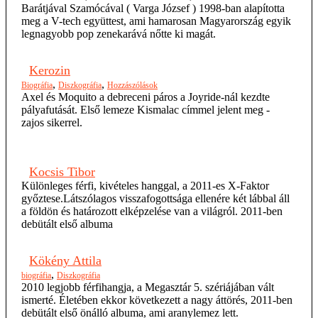
Barátjával Szamócával ( Varga József ) 1998-ban alapította
meg a V-tech együttest, ami hamarosan Magyarország egyik
legnagyobb pop zenekarává nőtte ki magát.
Kerozin
,
,
Biográfia
Diszkográfia
Hozzászólások
Axel és Moquito a debreceni páros a Joyride-nál kezdte
pályafutását. Első lemeze Kismalac címmel jelent meg -
zajos sikerrel.
Kocsis Tibor
Különleges férfi, kivételes hanggal, a 2011-es X-Faktor
győztese.Látszólagos visszafogottsága ellenére két lábbal áll
a földön és határozott elképzelése van a világról. 2011-ben
debütált első albuma
Kökény Attila
,
biográfia
Diszkográfia
2010 legjobb férfihangja, a Megasztár 5. szériájában vált
ismerté. Életében ekkor következett a nagy áttörés, 2011-ben
debütált első önálló albuma, ami aranylemez lett.