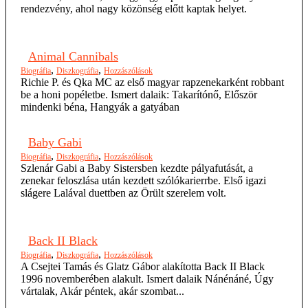
rendezvény, ahol nagy közönség előtt kaptak helyet.
Animal Cannibals
,
,
Biográfia
Diszkográfia
Hozzászólások
Richie P. és Qka MC az első magyar rapzenekarként robbant
be a honi popéletbe. Ismert dalaik: Takarítónő, Először
mindenki béna, Hangyák a gatyában
Baby Gabi
,
,
Biográfia
Diszkográfia
Hozzászólások
Szlenár Gabi a Baby Sistersben kezdte pályafutását, a
zenekar feloszlása után kezdett szólókarierrbe. Első igazi
slágere Lalával duettben az Örült szerelem volt.
Back II Black
,
,
Biográfia
Diszkográfia
Hozzászólások
A Csejtei Tamás és Glatz Gábor alakította Back II Black
1996 novemberében alakult. Ismert dalaik Nánénáné, Úgy
vártalak, Akár péntek, akár szombat...