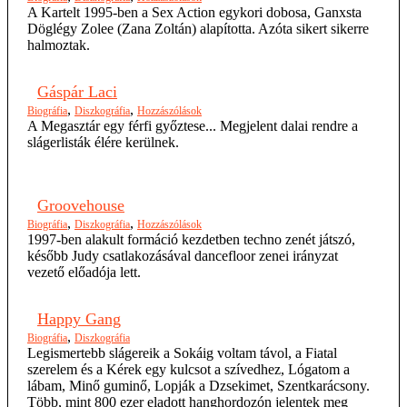
A Kartelt 1995-ben a Sex Action egykori dobosa, Ganxsta
Döglégy Zolee (Zana Zoltán) alapította. Azóta sikert sikerre
halmoztak.
Gáspár Laci
,
,
Biográfia
Diszkográfia
Hozzászólások
A Megasztár egy férfi győztese... Megjelent dalai rendre a
slágerlisták élére kerülnek.
Groovehouse
,
,
Biográfia
Diszkográfia
Hozzászólások
1997-ben alakult formáció kezdetben techno zenét játszó,
később Judy csatlakozásával dancefloor zenei irányzat
vezető előadója lett.
Happy Gang
,
Biográfia
Diszkográfia
Legismertebb slágereik a Sokáig voltam távol, a Fiatal
szerelem és a Kérek egy kulcsot a szívedhez, Lógatom a
lábam, Minő guminő, Lopják a Dzsekimet, Szentkarácsony.
Több, mint 800 ezer eladott hanghordozón jelentek meg