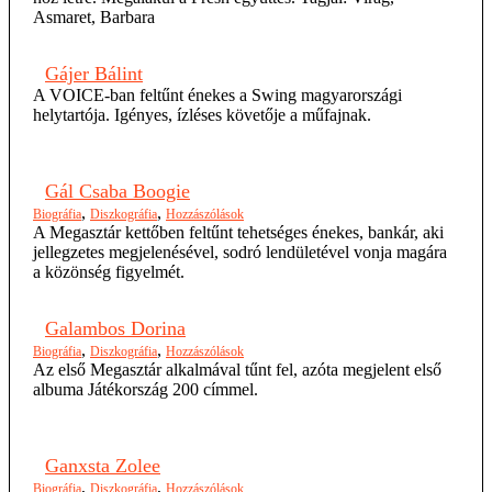
Asmaret, Barbara
Gájer Bálint
A VOICE-ban feltűnt énekes a Swing magyarországi
helytartója. Igényes, ízléses követője a műfajnak.
Gál Csaba Boogie
,
,
Biográfia
Diszkográfia
Hozzászólások
A Megasztár kettőben feltűnt tehetséges énekes, bankár, aki
jellegzetes megjelenésével, sodró lendületével vonja magára
a közönség figyelmét.
Galambos Dorina
,
,
Biográfia
Diszkográfia
Hozzászólások
Az első Megasztár alkalmával tűnt fel, azóta megjelent első
albuma Játékország 200 címmel.
Ganxsta Zolee
,
,
Biográfia
Diszkográfia
Hozzászólások