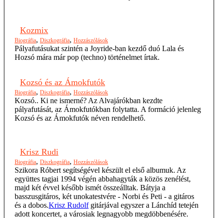
Kozmix
,
,
Biográfia
Diszkográfia
Hozzászólások
Pályafutásukat szintén a Joyride-ban kezdő duó Lala és
Hozsó mára már pop (techno) történelmet írtak.
Kozsó és az Ámokfutók
,
,
Biográfia
Diszkográfia
Hozzászólások
Kozsó.. Ki ne ismerné? Az Alvajárókban kezdte
pályafutását, az Ámokfutókban folytatta. A formáció jelenleg
Kozsó és az Ámokfutók néven rendelhető.
Krisz Rudi
,
,
Biográfia
Diszkográfia
Hozzászólások
Szikora Róbert segítségével készült el első albumuk. Az
együttes tagjai 1994 végén abbahagyták a közös zenélést,
majd két évvel később ismét összeálltak. Bátyja a
basszusgitáros, két unokatestvére - Norbi és Peti - a gitáros
és a dobos.
Krisz Rudolf
gitárjával egyszer a Lánchíd tetején
adott koncertet, a városiak legnagyobb megdöbbenésére.