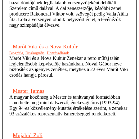
hazai döntőjének legfiatalabb versenyzőjeként debütált
Szerelem című dalával. A dal zeneszerzője, későbbi zenei
producere Rakonczai Viktor volt, szövegét pedig Valla Attila
írta. Lola a versenyen ötödik helyezést ért el, a tévénézők
nagy szimpátiáját élvezve.
Marót Viki és a Nova Kultúr
,
,
Biográfia
Diszkográfia
Hozzászólások
Marót Viki és a Nova Kultúr Zenekar a retro műfaj talán
legjelentősebb képviselője hazánkban. Novai Gábor neve
biztosíték az igényes zenéhez, melyhez a 22 éves Marót Viki
csodás hangja párosul.
Mester Tamás
A magyar közönség a Mester és tanítványai formációban
ismerhette meg mint dalszerző, énekes-gitáros (1993-94).
Egy 94-es közvélemény-kutatás értékelése szerint, a zenekar
93 százalékos reprezentatív ismeretséggel rendelkezett.
Mujahid Zoli