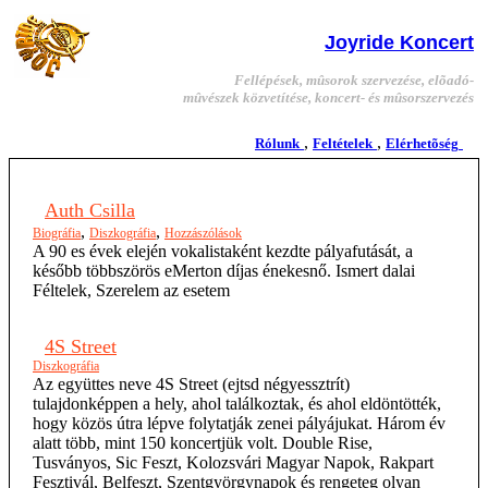
Joyride Koncert
Fellépések, mûsorok szervezése, elõadó-
mûvészek közvetítése, koncert- és mûsorszervezés
,
,
Rólunk
Feltételek
Elérhetõség
Auth Csilla
,
,
Biográfia
Diszkográfia
Hozzászólások
A 90 es évek elején vokalistaként kezdte pályafutását, a
később többszörös eMerton díjas énekesnő. Ismert dalai
Féltelek, Szerelem az esetem
4S Street
Diszkográfia
Az együttes neve 4S Street (ejtsd négyessztrít)
tulajdonképpen a hely, ahol találkoztak, és ahol eldöntötték,
hogy közös útra lépve folytatják zenei pályájukat. Három év
alatt több, mint 150 koncertjük volt. Double Rise,
Tusványos, Sic Feszt, Kolozsvári Magyar Napok, Rakpart
Fesztivál, Belfeszt, Szentgyörgynapok és rengeteg olyan