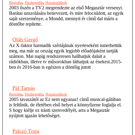
,
,
Biográfia
Diszkográfia
Hozzászólások
2003 őszén a TV2 megrendezte az első Megasztár versenyt.
Barátai unszolására benevezett, és mire felocsúdott, az egyik
saját szerzeménye, a Mondd, mennyit ér című dal máris a
döntőbe repítette.
Oláh Gergő
Az X-faktor harmadik szériájának nyerteseként ismerhettük
meg, ma már az ország egyik legjobb előadójaként tartják
számon. Mai napig rendszeresen hallhatjuk dalait a
rádiókban, illetve tv műsorokban láthatjuk az énekest.2015-
ben és 2016-ban is egészen a döntőig jutott
Pál Tamás
,
,
Biográfia
Diszkográfia
Hozzászólások
2005 tavaszától az Ez nem ugyanaz! című musical-gálában
is feltűnik, de életében első helyet a könnyűzene foglalja el.
S hogy kiélje ez iránti szenvedélyét, arra a Megasztár
nyújtott igazán lehetőséget.
Palcsó Tomi