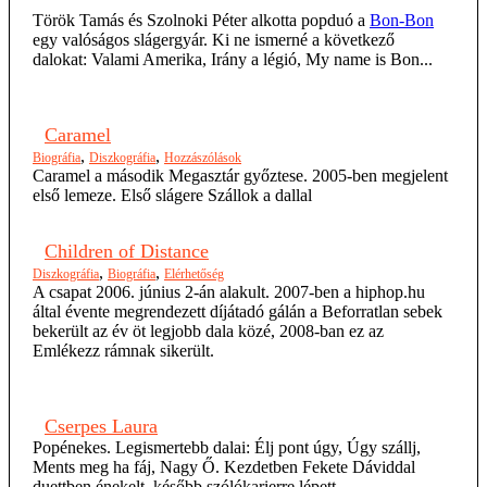
Török Tamás és Szolnoki Péter alkotta popduó a
Bon-Bon
egy valóságos slágergyár. Ki ne ismerné a következő
dalokat: Valami Amerika, Irány a légió, My name is Bon...
Caramel
,
,
Biográfia
Diszkográfia
Hozzászólások
Caramel a második Megasztár győztese. 2005-ben megjelent
első lemeze. Első slágere Szállok a dallal
Children of Distance
,
,
Diszkográfia
Biográfia
Elérhetőség
A csapat 2006. június 2-án alakult. 2007-ben a hiphop.hu
által évente megrendezett díjátadó gálán a Beforratlan sebek
bekerült az év öt legjobb dala közé, 2008-ban ez az
Emlékezz rámnak sikerült.
Cserpes Laura
Popénekes. Legismertebb dalai: Élj pont úgy, Úgy szállj,
Ments meg ha fáj, Nagy Ő. Kezdetben Fekete Dáviddal
duettben énekelt, később szólókarierre lépett.