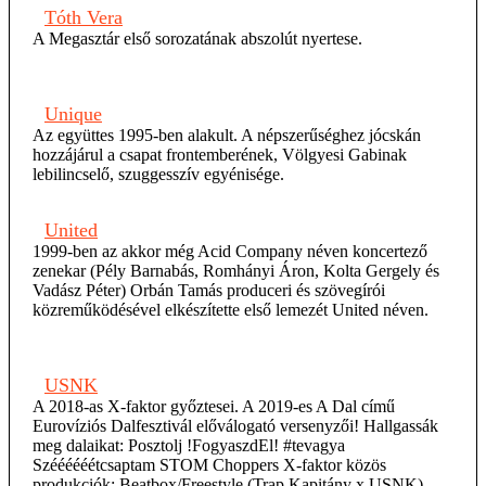
Tóth Vera
A Megasztár első sorozatának abszolút nyertese.
Unique
Az együttes 1995-ben alakult. A népszerűséghez jócskán
hozzájárul a csapat frontemberének, Völgyesi Gabinak
lebilincselő, szuggesszív egyénisége.
United
1999-ben az akkor még Acid Company néven koncertező
zenekar (Pély Barnabás, Romhányi Áron, Kolta Gergely és
Vadász Péter) Orbán Tamás produceri és szövegírói
közreműködésével elkészítette első lemezét United néven.
USNK
A 2018-as X-faktor győztesei. A 2019-es A Dal című
Eurovíziós Dalfesztivál előválogató versenyzői! Hallgassák
meg dalaikat: Posztolj !FogyaszdEl! #tevagya
Széééééétcsaptam STOM Choppers X-faktor közös
produkciók: Beatbox/Freestyle (Trap Kapitány x USNK)