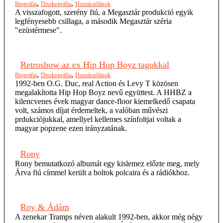
,
,
Biográfia
Diszkográfia
Hozzászólások
A visszafogott, szerény fiú, a Megasztár produkció egyik
legfényesebb csillaga, a második Megasztár széria
"ezüstérmese".
Retroshow az ex Hip Hop Boyz tagokkal
,
,
Biográfia
Diszkográfia
Hozzászólások
1992-ben O.G. Duc, real Action és Levy T közösen
megalakította Hip Hop Boyz nevű együttest. A HHBZ a
kilencvenes évek magyar dance-floor kiemelkedő csapata
volt, számos díjat érdemeltek, a valóban művészi
prdukciójukkal, amellyel kellemes színfoltjai voltak a
magyar popzene ezen irányzatának.
Rony
Rony bemutatkozó albumát egy kislemez előzte meg, mely
Árva fiú címmel került a boltok polcaira és a rádiókhoz.
Roy & Ádám
A zenekar Tramps néven alakult 1992-ben, akkor még négy