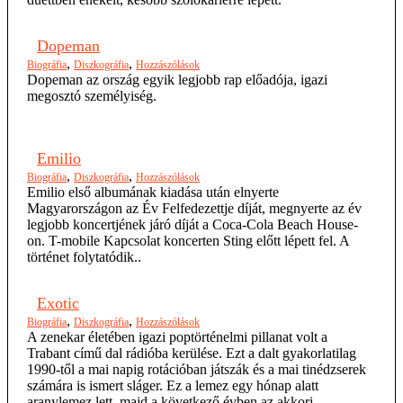
Dopeman
,
,
Biográfia
Diszkográfia
Hozzászólások
Dopeman az ország egyik legjobb rap előadója, igazi
megosztó személyiség.
Emilio
,
,
Biográfia
Diszkográfia
Hozzászólások
Emilio első albumának kiadása után elnyerte
Magyarországon az Év Felfedezettje díját, megnyerte az év
legjobb koncertjének járó díját a Coca-Cola Beach House-
on. T-mobile Kapcsolat koncerten Sting előtt lépett fel. A
történet folytatódik..
Exotic
,
,
Biográfia
Diszkográfia
Hozzászólások
A zenekar életében igazi poptörténelmi pillanat volt a
Trabant című dal rádióba kerülése. Ezt a dalt gyakorlatilag
1990-től a mai napig rotációban játszák és a mai tinédzserek
számára is ismert sláger. Ez a lemez egy hónap alatt
aranylemez lett, majd a következő évben az akkori