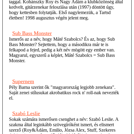
taggal. Kohánszky Roy és Nagy Ádám a klubközönség által
kedvelt, gitárzenekar feloszlása után (1997) döntött úgy,
hogy kettesben folytatják. Első nagylemezük, a Tartsd
életben! 1998 augusztus végén jelent meg.
Sub Bass Monster
Ismerős az a név, hogy Máté Szabolcs? És az, hogy Sub
Bass Monster? Sejtettem, hogy a másodikra már te is
felkapod a fejed, pedig a két név mögött egy ember van.
Magyarul, egyszerű a képlet, Máté Szabolcs = Sub Bass
Monster.
Supernem
Pély Barna szerint ők "magyarország legjobb zenekara".
Saját zenei stílusukat akrobatikus rock n' roll-nak nevezték
el.
Szabó Leslie
Sokak számára ismerősen csenghet a név: Szabó Leslie. A
szakma által leginkább szövegíróként ismert, és elismert
szerző (Roy&Ádám, Emilio, Józsa Alex, Stuff, Szekeres