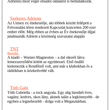
Adrienn) most végre előadói oldaláról is bemutatkozik.
Szekeres Adrienn
Az Unisex ex énekesnője, aki többek között fellépett a
Felvonulási téren rendezett Kapcsolat koncerten 200 ezer
ember előtt. Még ebben az évben az Év énekesnője díjjal
jutalmazták Adrient a közönség szavazatai alapján
TNT
Biográfia
A kiadó – Warner-Magneoton – a dal sikerét látva
lemezszerződést kötött az együttessel. Első önálló
kislemezük a Rendőrnő volt, ami már a klubokban és a
rádiókban is közkedveltté vált.
Tóth Gabi
Tóth Gabriella - a rock angyala. Egy alig tizenhét éves,
vagány, kedves, okos lány, akinek talán a legkönnyebb - de
egyben a legnehezebb - dolga volt a Megasztárban.