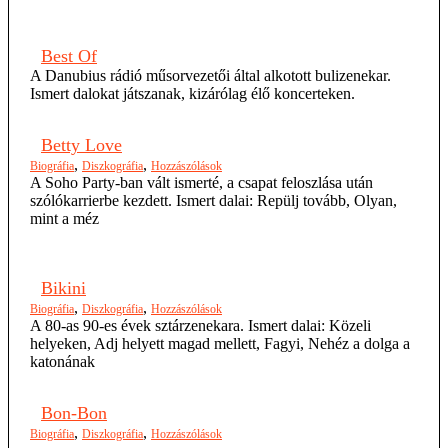
Best Of
A Danubius rádió műsorvezetői által alkotott bulizenekar.
Ismert dalokat játszanak, kizárólag élő koncerteken.
Betty Love
,
,
Biográfia
Diszkográfia
Hozzászólások
A Soho Party-ban vált ismerté, a csapat feloszlása után
szólókarrierbe kezdett. Ismert dalai: Repülj tovább, Olyan,
mint a méz
Bikini
,
,
Biográfia
Diszkográfia
Hozzászólások
A 80-as 90-es évek sztárzenekara. Ismert dalai: Közeli
helyeken, Adj helyett magad mellett, Fagyi, Nehéz a dolga a
katonának
Bon-Bon
,
,
Biográfia
Diszkográfia
Hozzászólások