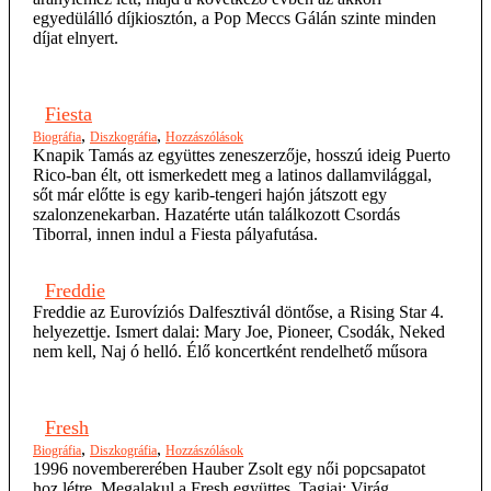
egyedülálló díjkiosztón, a Pop Meccs Gálán szinte minden
díjat elnyert.
Fiesta
,
,
Biográfia
Diszkográfia
Hozzászólások
Knapik Tamás az együttes zeneszerzője, hosszú ideig Puerto
Rico-ban élt, ott ismerkedett meg a latinos dallamvilággal,
sőt már előtte is egy karib-tengeri hajón játszott egy
szalonzenekarban. Hazatérte után találkozott Csordás
Tiborral, innen indul a Fiesta pályafutása.
Freddie
Freddie az Eurovíziós Dalfesztivál döntőse, a Rising Star 4.
helyezettje. Ismert dalai: Mary Joe, Pioneer, Csodák, Neked
nem kell, Naj ó helló. Élő koncertként rendelhető műsora
Fresh
,
,
Biográfia
Diszkográfia
Hozzászólások
1996 novembererében Hauber Zsolt egy női popcsapatot
hoz létre. Megalakul a Fresh együttes. Tagjai: Virág,