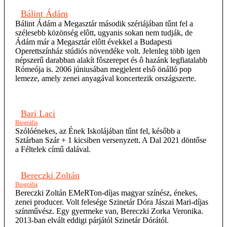
Bálint Ádám
Bálint Ádám a Megasztár második szériájában tűnt fel a
szélesebb közönség elôtt, ugyanis sokan nem tudják, de
Ádám már a Megasztár elôtt évekkel a Budapesti
Operettszínház stúdiós növendéke volt. Jelenleg több igen
népszerű darabban alakít fôszerepet és ô hazánk legfiatalabb
Rómeója is. 2006 júniusában megjelent elsô önálló pop
lemeze, amely zenei anyagával koncertezik országszerte.
Bari Laci
Biográfia
Szólóénekes, az Ének Iskolájában tűnt fel, később a
Sztárban Szár + 1 kicsiben versenyzett. A Dal 2021 döntőse
a Féltelek című dalával.
Bereczki Zoltán
Biográfia
Bereczki Zoltán EMeRTon-díjas magyar színész, énekes,
zenei producer. Volt felesége Szinetár Dóra Jászai Mari-díjas
színművész. Egy gyermeke van, Bereczki Zorka Veronika.
2013-ban elvált eddigi párjától Szinetár Dórától.