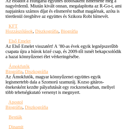
Az előadót a Hungária együttes dobosaként ismerhette meg a
nagyérdemű. Miután kivált onnan, megalapította az R-Go-t, ami
napjainkra számos díjat és elismerést tudhat magáénak, azóta is
töretlenül öregbítve az együttes és Szikora Robi hírnevét.
KFT
Hozzászólások
,
Diszkográfia
,
Biográfia
Első Emelet
Az Első Emelet visszatért! A ’80-as évek egyik legnépszerűbb
csapata újra a húrok közé csap, és 2009-től ismét bekapcsolódik
a hazai könnyűzenei élet vérkeringésébe.
Ámokfutók
Biográfia
,
Diszkográfia
Az Ámokfutók, magyar könnyűzenei együttes egyik
legismertebb dala a Szomorú szamuráj. Kozso gitáros-
énekesként kezdte pályafutását egy rockzenekarban, mellyel
több tehetségkutató versenyt is megnyert.
Apostol
Biográfia
,
Diszkográfia
Bestiák
Dinamit