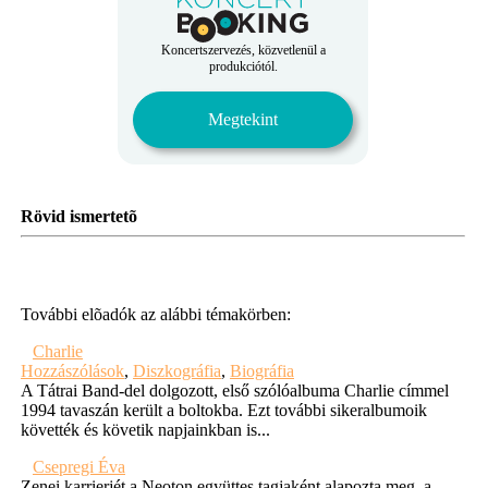
Koncertszervezés, közvetlenül a
produkciótól.
Megtekint
Rövid ismertetõ
További elõadók az alábbi témakörben:
Charlie
Hozzászólások
,
Diszkográfia
,
Biográfia
A Tátrai Band-del dolgozott, első szólóalbuma Charlie címmel
1994 tavaszán került a boltokba. Ezt további sikeralbumoik
követték és követik napjainkban is...
Csepregi Éva
Zenei karrierjét a Neoton együttes tagjaként alapozta meg, a