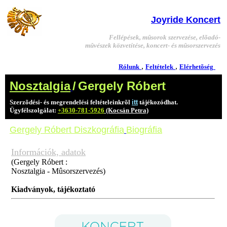
Joyride Koncert
Fellépések, mûsorok szervezése, elõadó-
mûvészek közvetítése, koncert- és mûsorszervezés
,
,
Rólunk
Feltételek
Elérhetõség
Nosztalgia
/
Gergely Róbert
Szerzõdési- és megrendelési feltételeinkrõl
itt
tájékozódhat.
Ügyfélszolgálat:
+3630-781-5926
(Kocsán Petra)
Gergely Róbert
Diszkográfia
Biográfia
Információk, adatok
(Gergely Róbert :
Nosztalgia - Mûsorszervezés)
Kiadványok, tájékoztató