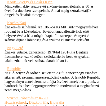
Korda György és Balázs Klári
Mindketten aktív résztvevői a könnyűzenei életnek, a '80-as
évek óta duettben szerepelnek. A mai napig szórakoztatják
öregek és fiatalok tömegeit.
Kovács Kati
Énekes- és színésznő. Az 1965-ös Ki Mit Tud? megnyerésével
robbant be a köztudatba. További táncdalfesztiválok első
helyezésével a háta mögött kapta filmszerepeit és nyert el
számos díjtat a közönség és a szakma elismerése jeleként.
Nagy Feró
Énekes, gitáros, zeneszerző. 1970-től 1981-ig a Beatrice
frontembere, ezt követően szólókarrierbe kezd és gyakran
találkozthatunk vele szíházi darabokban is.
Republic
"Kellő helyen és időben született".Az új Zenekar egy csapásra
sikeres lett, azonnal lemezszerződést kaptak. A legjobb Republic
hagyományú zenei elem: az a fajta ötvözet, amelyben a punk, a
hardrock és a beat legprogresszívebb motívumai a meghatározó
zenei megoldások.
Szikora Róbert és az R-GO
Hozzászólások
,
Diszkográfia
,
Biográfia