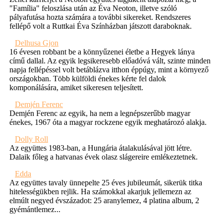
"Família" feloszlása után az Éva Neoton, illetve szóló
pályafutása hozta számára a további sikereket. Rendszeres
fellépő volt a Ruttkai Éva Színházban játszott daraboknak.
Delhusa Gjon
16 évesen robbant be a könnyűzenei életbe a Hegyek lánya
című dallal. Az egyik legsikeresebb előadóvá vált, szinte minden
napja fellépéssel volt betáblázva itthon éppúgy, mint a környező
országokban. Több külföldi énekes kérte fel dalok
komponálására, amiket sikeresen teljesített.
Demjén Ferenc
Demjén Ferenc az egyik, ha nem a legnépszerűbb magyar
énekes, 1967 óta a magyar rockzene egyik meghatározó alakja.
Dolly Roll
Az együttes 1983-ban, a Hungária átalakulásával jött létre.
Dalaik főleg a hatvanas évek olasz slágereire emlékeztetnek.
Edda
Az együttes tavaly ünnepelte 25 éves jubileumát, sikerük titka
hitelességükben rejlik. Ha számokkal akarjuk jellemezn az
elmúlt negyed évszázadot: 25 aranylemez, 4 platina album, 2
gyémántlemez...