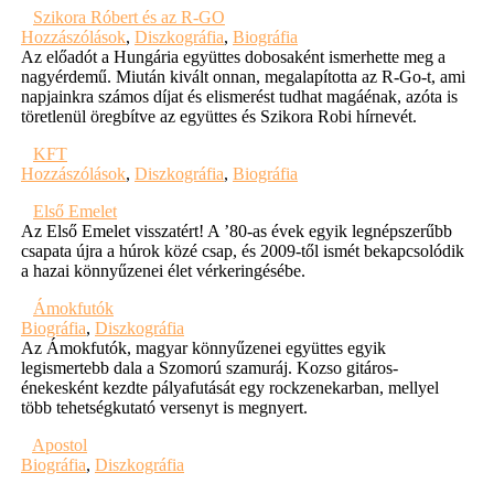
Szikora Róbert és az R-GO
Hozzászólások
,
Diszkográfia
,
Biográfia
Az előadót a Hungária együttes dobosaként ismerhette meg a
nagyérdemű. Miután kivált onnan, megalapította az R-Go-t, ami
napjainkra számos díjat és elismerést tudhat magáénak, azóta is
töretlenül öregbítve az együttes és Szikora Robi hírnevét.
KFT
Hozzászólások
,
Diszkográfia
,
Biográfia
Első Emelet
Az Első Emelet visszatért! A ’80-as évek egyik legnépszerűbb
csapata újra a húrok közé csap, és 2009-től ismét bekapcsolódik
a hazai könnyűzenei élet vérkeringésébe.
Ámokfutók
Biográfia
,
Diszkográfia
Az Ámokfutók, magyar könnyűzenei együttes egyik
legismertebb dala a Szomorú szamuráj. Kozso gitáros-
énekesként kezdte pályafutását egy rockzenekarban, mellyel
több tehetségkutató versenyt is megnyert.
Apostol
Biográfia
,
Diszkográfia