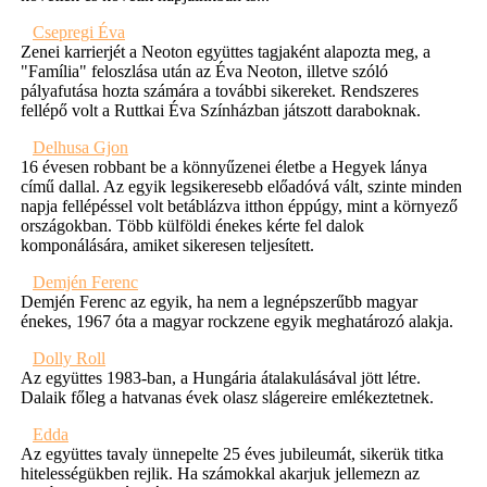
Csepregi Éva
Zenei karrierjét a Neoton együttes tagjaként alapozta meg, a
"Família" feloszlása után az Éva Neoton, illetve szóló
pályafutása hozta számára a további sikereket. Rendszeres
fellépő volt a Ruttkai Éva Színházban játszott daraboknak.
Delhusa Gjon
16 évesen robbant be a könnyűzenei életbe a Hegyek lánya
című dallal. Az egyik legsikeresebb előadóvá vált, szinte minden
napja fellépéssel volt betáblázva itthon éppúgy, mint a környező
országokban. Több külföldi énekes kérte fel dalok
komponálására, amiket sikeresen teljesített.
Demjén Ferenc
Demjén Ferenc az egyik, ha nem a legnépszerűbb magyar
énekes, 1967 óta a magyar rockzene egyik meghatározó alakja.
Dolly Roll
Az együttes 1983-ban, a Hungária átalakulásával jött létre.
Dalaik főleg a hatvanas évek olasz slágereire emlékeztetnek.
Edda
Az együttes tavaly ünnepelte 25 éves jubileumát, sikerük titka
hitelességükben rejlik. Ha számokkal akarjuk jellemezn az