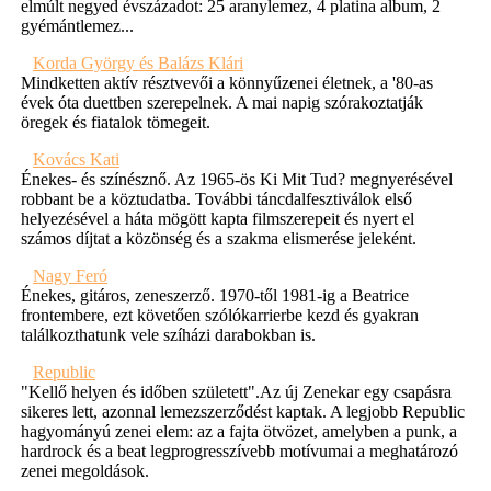
elmúlt negyed évszázadot: 25 aranylemez, 4 platina album, 2
gyémántlemez...
Korda György és Balázs Klári
Mindketten aktív résztvevői a könnyűzenei életnek, a '80-as
évek óta duettben szerepelnek. A mai napig szórakoztatják
öregek és fiatalok tömegeit.
Kovács Kati
Énekes- és színésznő. Az 1965-ös Ki Mit Tud? megnyerésével
robbant be a köztudatba. További táncdalfesztiválok első
helyezésével a háta mögött kapta filmszerepeit és nyert el
számos díjtat a közönség és a szakma elismerése jeleként.
Nagy Feró
Énekes, gitáros, zeneszerző. 1970-től 1981-ig a Beatrice
frontembere, ezt követően szólókarrierbe kezd és gyakran
találkozthatunk vele szíházi darabokban is.
Republic
"Kellő helyen és időben született".Az új Zenekar egy csapásra
sikeres lett, azonnal lemezszerződést kaptak. A legjobb Republic
hagyományú zenei elem: az a fajta ötvözet, amelyben a punk, a
hardrock és a beat legprogresszívebb motívumai a meghatározó
zenei megoldások.