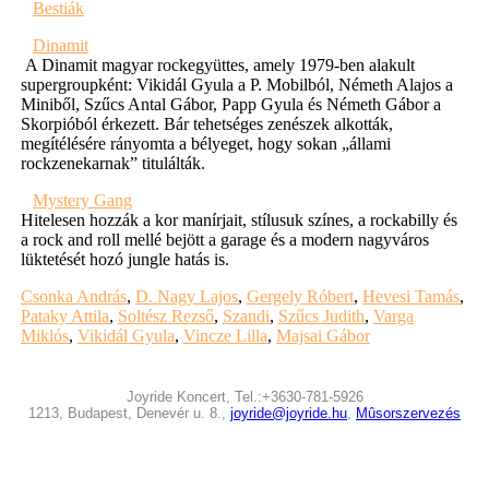
Bestiák
Dinamit
A Dinamit magyar rockegyüttes, amely 1979-ben alakult
supergroupként: Vikidál Gyula a P. Mobilból, Németh Alajos a
Miniből, Szűcs Antal Gábor, Papp Gyula és Németh Gábor a
Skorpióból érkezett. Bár tehetséges zenészek alkották,
megítélésére rányomta a bélyeget, hogy sokan „állami
rockzenekarnak” titulálták.
Mystery Gang
Hitelesen hozzák a kor manírjait, stílusuk színes, a rockabilly és
a rock and roll mellé bejött a garage és a modern nagyváros
lüktetését hozó jungle hatás is.
Csonka András
,
D. Nagy Lajos
,
Gergely Róbert
,
Hevesi Tamás
,
Pataky Attila
,
Soltész Rezső
,
Szandi
,
Szűcs Judith
,
Varga
Miklós
,
Vikidál Gyula
,
Vincze Lilla
,
Majsai Gábor
Joyride Koncert, Tel.:+3630-781-5926
1213, Budapest, Denevér u. 8.,
joyride@joyride.hu
,
Mûsorszervezés