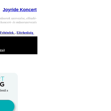
Joyride Koncert
mûsorok szervezése, elõadó-
 koncert- és mûsorszervezés
,
Feltételek
Elérhetõség
tra)
lenül a