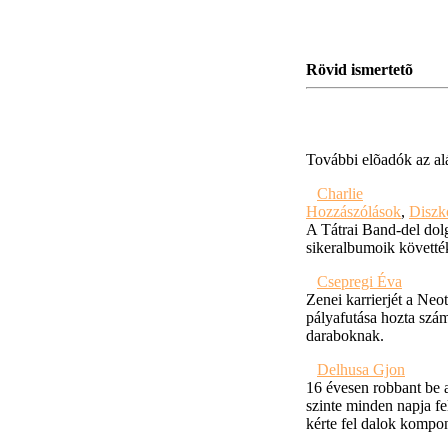
Rövid ismertetõ
További elõadók az al
Charlie
Hozzászólások
,
Diszk
A Tátrai Band-del dolg
sikeralbumoik követték
Csepregi Éva
Zenei karrierjét a Neo
pályafutása hozta szám
daraboknak.
Delhusa Gjon
16 évesen robbant be 
szinte minden napja fe
kérte fel dalok komponá