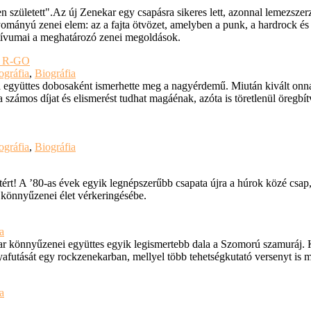
n született".Az új Zenekar egy csapásra sikeres lett, azonnal lemezszer
ományú zenei elem: az a fajta ötvözet, amelyben a punk, a hardrock és 
tívumai a meghatározó zenei megoldások.
az R-GO
ográfia
,
Biográfia
 együttes dobosaként ismerhette meg a nagyérdemű. Miután kivált onna
 számos díjat és elismerést tudhat magáénak, azóta is töretlenül öregbít
ográfia
,
Biográfia
ért! A ’80-as évek egyik legnépszerűbb csapata újra a húrok közé csap,
 könnyűzenei élet vérkeringésébe.
a
 könnyűzenei együttes egyik legismertebb dala a Szomorú szamuráj. K
afutását egy rockzenekarban, mellyel több tehetségkutató versenyt is 
a