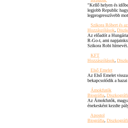
"Kellő helyen és időbe
legjobb Republic hagy
legprogresszívebb mo
Szikora Róbert és 
Hozzászólások
,
Diszk
Az előadót a Hungária
R-Go-t, ami napjainkra
Szikora Robi hírnevét.
KFT
Hozzászólások
,
Diszk
Első Emelet
Az Első Emelet visszat
bekapcsolódik a hazai
Ámokfutók
Biográfia
,
Diszkográfi
Az Ámokfutók, magyar
énekesként kezdte pály
Apostol
Biográfia
,
Diszkográfi