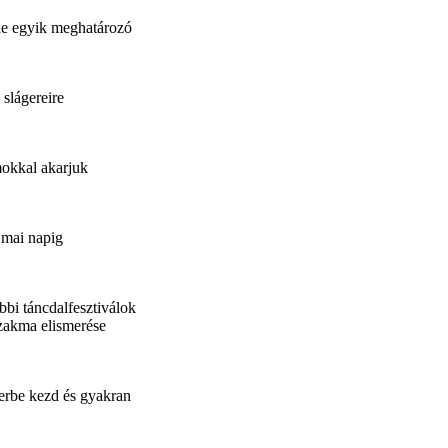
ne egyik meghatározó
 slágereire
mokkal akarjuk
 mai napig
bi táncdalfesztiválok
szakma elismerése
ierbe kezd és gyakran