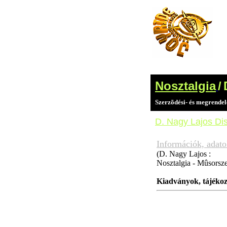
Nosztalgia
/
Szerzõdési- és megrendelé
D. Nagy Lajos
Di
Információk, adat
(D. Nagy Lajos :
Nosztalgia - Mûsorsz
Kiadványok, tájékoz