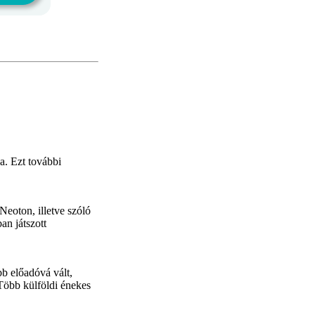
a. Ezt további
Neoton, illetve szóló
an játszott
b előadóvá vált,
 Több külföldi énekes