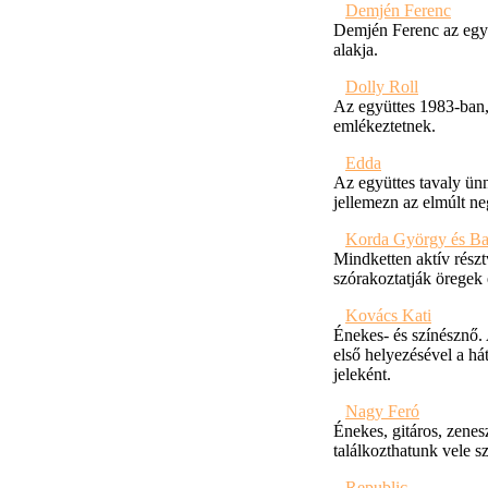
Demjén Ferenc
Demjén Ferenc az egy
alakja.
Dolly Roll
Az együttes 1983-ban, 
emlékeztetnek.
Edda
Az együttes tavaly ünn
jellemezn az elmúlt n
Korda György és Bal
Mindketten aktív részt
szórakoztatják öregek 
Kovács Kati
Énekes- és színésznő.
első helyezésével a há
jeleként.
Nagy Feró
Énekes, gitáros, zenes
találkozthatunk vele s
Republic