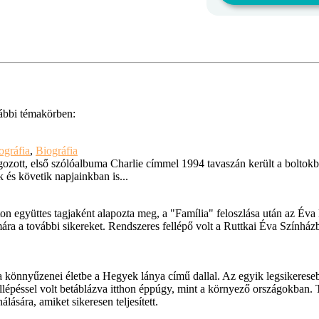
ábbi témakörben:
ográfia
,
Biográfia
ozott, első szólóalbuma Charlie címmel 1994 tavaszán került a boltokb
 és követik napjainkban is...
ton együttes tagjaként alapozta meg, a "Família" feloszlása után az Éva 
ára a további sikereket. Rendszeres fellépő volt a Ruttkai Éva Színházb
a könnyűzenei életbe a Hegyek lánya című dallal. Az egyik legsikereseb
llépéssel volt betáblázva itthon éppúgy, mint a környező országokban.
lására, amiket sikeresen teljesített.