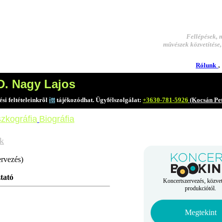
Fellépések, 
mûvészek közvetítése,
,
Rólunk
D. Nagy Lajos
si feltételeinkrõl
itt
tájékozódhat. Ügyfélszolgálat:
+3630-781-5926
(Kocsán Pe
szkográfia
Biográfia
ok
ervezés)
tató
Koncertszervezés, közvet
produkciótól.
Megtekint