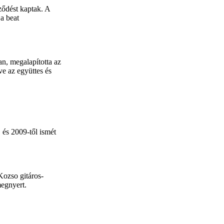
ződést kaptak. A
a beat
n, megalapította az
ve az együttes és
 és 2009-től ismét
ozso gitáros-
megnyert.