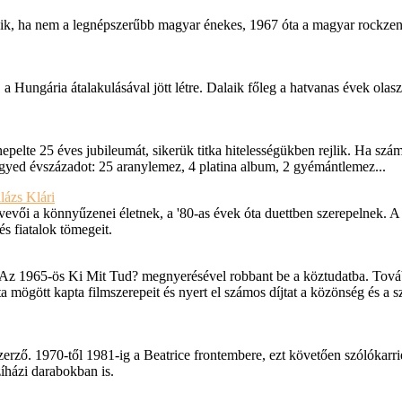
ik, ha nem a legnépszerűbb magyar énekes, 1967 óta a magyar rockze
a Hungária átalakulásával jött létre. Dalaik főleg a hatvanas évek olasz
epelte 25 éves jubileumát, sikerük titka hitelességükben rejlik. Ha szá
egyed évszázadot: 25 aranylemez, 4 platina album, 2 gyémántlemez...
ázs Klári
vevői a könnyűzenei életnek, a '80-as évek óta duettben szerepelnek. A
és fiatalok tömegeit.
 Az 1965-ös Ki Mit Tud? megnyerésével robbant be a köztudatba. Továb
ta mögött kapta filmszerepeit és nyert el számos díjtat a közönség és a 
zerző. 1970-től 1981-ig a Beatrice frontembere, ezt követően szólókarr
zíházi darabokban is.