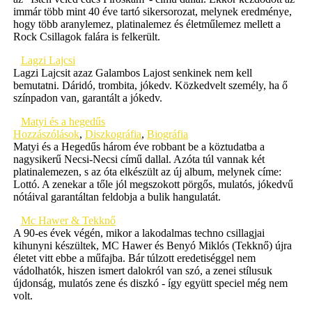
immár több mint 40 éve tartó sikersorozat, melynek eredménye,
hogy több aranylemez, platinalemez és életműlemez mellett a
Rock Csillagok falára is felkerült.
Lagzi Lajcsi
Lagzi Lajcsit azaz Galambos Lajost senkinek nem kell
bemutatni. Dáridó, trombita, jókedv. Közkedvelt személy, ha ő
színpadon van, garantált a jókedv.
Matyi és a hegedűs
Hozzászólások
,
Diszkográfia
,
Biográfia
Matyi és a Hegedűs három éve robbant be a köztudatba a
nagysikerű Necsi-Necsi című dallal. Azóta túl vannak két
platinalemezen, s az óta elkészült az új album, melynek címe:
Lottó. A zenekar a tőle jól megszokott pörgős, mulatós, jókedvű
nótáival garantáltan feldobja a bulik hangulatát.
Mc Hawer & Tekknő
A 90-es évek végén, mikor a lakodalmas techno csillagjai
kihunyni készültek, MC Hawer és Benyó Miklós (Tekknő) újra
életet vitt ebbe a műfajba. Bár túlzott eredetiséggel nem
vádolhatók, hiszen ismert dalokról van szó, a zenei stílusuk
újdonság, mulatós zene és diszkó - így együtt speciel még nem
volt.