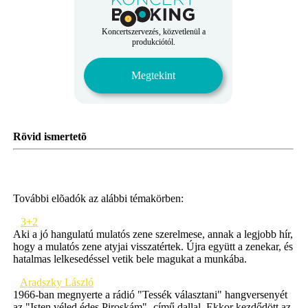
Koncertszervezés, közvetlenül a
produkciótól.
Megtekint
Rövid ismertetõ
További elõadók az alábbi témakörben:
3+2
Aki a jó hangulatú mulatós zene szerelmese, annak a legjobb hír,
hogy a mulatós zene atyjai visszatértek. Újra együtt a zenekar, és
hatalmas lelkesedéssel vetik bele magukat a munkába.
Aradszky László
1966-ban megnyerte a rádió "Tessék választani" hangversenyét
az "Isten véled édes Piroskám"- című dallal. Ekkor kezdődött az