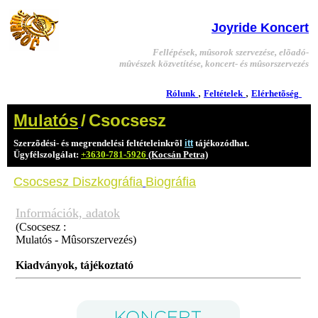
Joyride Koncert
Fellépések, mûsorok szervezése, elõadó-
mûvészek közvetítése, koncert- és mûsorszervezés
,
,
Rólunk
Feltételek
Elérhetõség
Mulatós
/
Csocsesz
Szerzõdési- és megrendelési feltételeinkrõl
itt
tájékozódhat.
Ügyfélszolgálat:
+3630-781-5926
(Kocsán Petra)
Csocsesz
Diszkográfia
Biográfia
Információk, adatok
(Csocsesz :
Mulatós - Mûsorszervezés)
Kiadványok, tájékoztató