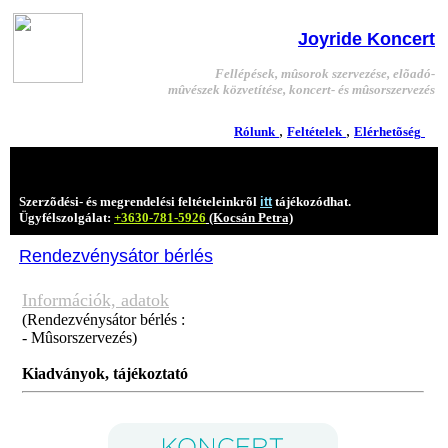
Joyride Koncert
Fellépések, mûsorok szervezése, elõadó-
mûvészek közvetítése, koncert- és mûsorszervezés
,
,
Rólunk
Feltételek
Elérhetõség
/
Rendezvénysátor bérlés
Szerzõdési- és megrendelési feltételeinkrõl
itt
tájékozódhat.
Ügyfélszolgálat:
+3630-781-5926
(Kocsán Petra)
Rendezvénysátor bérlés
Információk, adatok
(Rendezvénysátor bérlés :
- Mûsorszervezés)
Kiadványok, tájékoztató