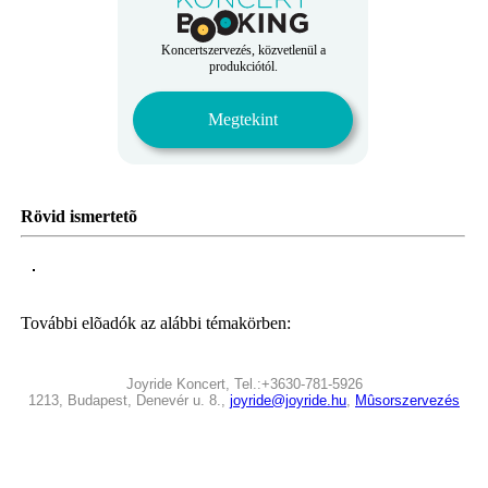
Koncertszervezés, közvetlenül a
produkciótól.
Megtekint
Rövid ismertetõ
További elõadók az alábbi témakörben:
Joyride Koncert, Tel.:+3630-781-5926
1213, Budapest, Denevér u. 8.,
joyride@joyride.hu
,
Mûsorszervezés