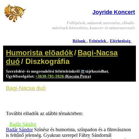
Joyride Koncert
Fellépések, mûsorok szervezése, elõadó-
mûvészek közvetítése, koncert- és mûsorszervezés
,
,
Rólunk
Feltételek
Elérhetõség
Humorista elõadók
/
Bagi-Nacsa
duó
/ Diszkográfia
Szerzõdési- és megrendelési feltételeinkrõl
itt
tájékozódhat.
Ügyfélszolgálat:
+3630-781-5926
(Kocsán Petra)
Bagi-Nacsa duó
További elõadók az alábbi témakörben:
Badár Sándor
Badár Sándor
Színész és humorista, színpadon és a filmvásznon
is feltűnő jelenség. Gyakran szerepel Fábry Sándornál