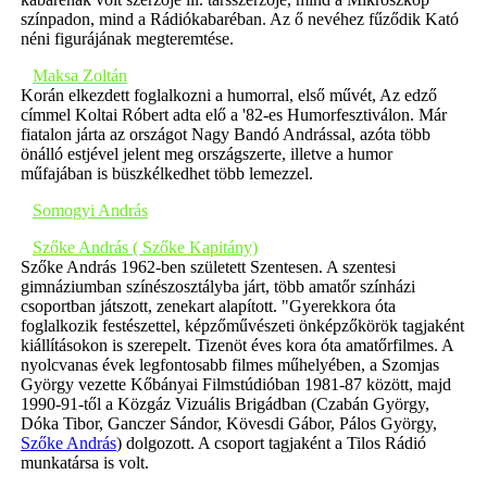
színpadon, mind a Rádiókabaréban. Az ő nevéhez fűződik Kató
néni figurájának megteremtése.
Maksa Zoltán
Korán elkezdett foglalkozni a humorral, első művét, Az edző
címmel Koltai Róbert adta elő a '82-es Humorfesztiválon. Már
fiatalon járta az országot Nagy Bandó Andrással, azóta több
önálló estjével jelent meg országszerte, illetve a humor
műfajában is büszkélkedhet több lemezzel.
Somogyi András
Szőke András ( Szőke Kapitány)
Szőke András 1962-ben született Szentesen. A szentesi
gimnáziumban színészosztályba járt, több amatőr színházi
csoportban játszott, zenekart alapított. "Gyerekkora óta
foglalkozik festészettel, képzőművészeti önképzőkörök tagjaként
kiállításokon is szerepelt. Tizenöt éves kora óta amatőrfilmes. A
nyolcvanas évek legfontosabb filmes műhelyében, a Szomjas
György vezette Kőbányai Filmstúdióban 1981-87 között, majd
1990-91-től a Közgáz Vizuális Brigádban (Czabán György,
Dóka Tibor, Ganczer Sándor, Kövesdi Gábor, Pálos György,
Szőke András
) dolgozott. A csoport tagjaként a Tilos Rádió
munkatársa is volt.