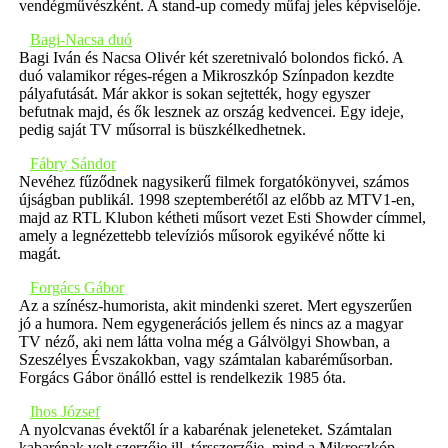
vendégművészként. A stand-up comedy műfaj jeles képviselője.
Bagi-Nacsa duó
Bagi Iván és Nacsa Olivér két szeretnivaló bolondos fickó. A
duó valamikor réges-régen a Mikroszkóp Színpadon kezdte
pályafutását. Már akkor is sokan sejtették, hogy egyszer
befutnak majd, és ők lesznek az ország kedvencei. Egy ideje,
pedig saját TV műsorral is büszkélkedhetnek.
Fábry Sándor
Nevéhez fűződnek nagysikerű filmek forgatókönyvei, számos
újságban publikál. 1998 szeptemberétől az előbb az MTV1-en,
majd az RTL Klubon kétheti műsort vezet Esti Showder címmel,
amely a legnézettebb televíziós műsorok egyikévé nőtte ki
magát.
Forgács Gábor
Az a színész-humorista, akit mindenki szeret. Mert egyszerűen
jó a humora. Nem egygenerációs jellem és nincs az a magyar
TV néző, aki nem látta volna még a Gálvölgyi Showban, a
Szeszélyes Évszakokban, vagy számtalan kabaréműsorban.
Forgács Gábor önálló esttel is rendelkezik 1985 óta.
Ihos József
A nyolcvanas évektől ír a kabarénak jeleneteket. Számtalan
kabarénak volt szerzője ill. társszerzője, mind a Mikroszkóp