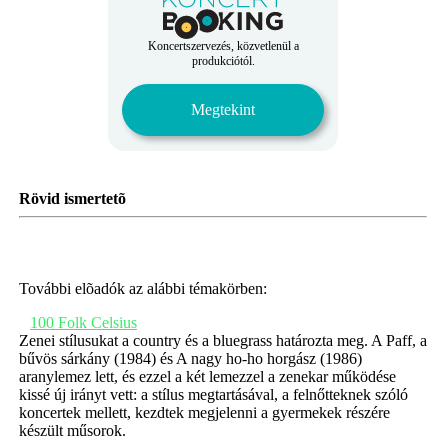
Koncertszervezés, közvetlenül a
produkciótól.
Megtekint
Rövid ismertetõ
További elõadók az alábbi témakörben:
100 Folk Celsius
Zenei stílusukat a country és a bluegrass határozta meg. A Paff, a
bűvös sárkány (1984) és A nagy ho-ho horgász (1986)
aranylemez lett, és ezzel a két lemezzel a zenekar működése
kissé új irányt vett: a stílus megtartásával, a felnőtteknek szóló
koncertek mellett, kezdtek megjelenni a gyermekek részére
készült műsorok.