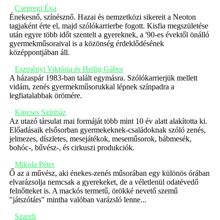
Csepregi Éva
Énekesnő, színésznő. Hazai és nemzetközi sikereit a Neoton
tagjaként érte el, majd szólókarrierbe fogott. Kisfia megszületése
után egyre több időt szentelt a gyereknek, a '90-es évektől önálló
gyermekműsoraival is a közönség érdeklődésének
középpontjában áll.
Eszményi Viktória és Heilig Gábor
A házaspár 1983-ban talált egymásra. Szólókarrierjük mellett
vidám, zenés gyermekműsorukkal lépnek színpadra a
legfiatalabbak örömére.
Kincses Színház
Az utazó társulat mai formáját több mint 10 év alatt alakította ki.
Előadásaik elsősorban gyermekeknek-családoknak szóló zenés,
jelmezes, díszletes, mesejátékok, meseműsorok, bábmesék,
bohóc-, bűvész-, és cirkuszi produkciók.
Mikola Péter
Ő az a művész, aki énekes-zenés műsorában egy különös órában
elvarázsolja nemcsak a gyerekeket, de a véletlenül odatévedő
felnőtteket is. A mackós termetű, örökké nevető szemű
"játszótárs" mintha valóban varázsló lenne...
Szandi