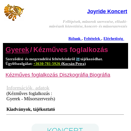
Joyride Koncert
Fellépések, mûsorok szervezése, elõadó-
mûvészek közvetítése, koncert- és mûsorszervezés
,
,
Rólunk
Feltételek
Elérhetõség
Gyerek
/
Kézműves foglalkozás
Szerzõdési- és megrendelési feltételeinkrõl
itt
tájékozódhat.
Ügyfélszolgálat:
+3630-781-5926
(Kocsán Petra)
Kézműves foglalkozás
Diszkográfia
Biográfia
Információk, adatok
(Kézműves foglalkozás :
Gyerek - Mûsorszervezés)
Kiadványok, tájékoztató