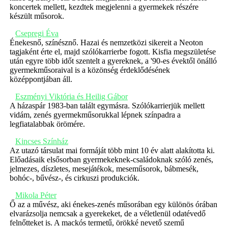
koncertek mellett, kezdtek megjelenni a gyermekek részére
készült műsorok.
Csepregi Éva
Énekesnő, színésznő. Hazai és nemzetközi sikereit a Neoton
tagjaként érte el, majd szólókarrierbe fogott. Kisfia megszületése
után egyre több időt szentelt a gyereknek, a '90-es évektől önálló
gyermekműsoraival is a közönség érdeklődésének
középpontjában áll.
Eszményi Viktória és Heilig Gábor
A házaspár 1983-ban talált egymásra. Szólókarrierjük mellett
vidám, zenés gyermekműsorukkal lépnek színpadra a
legfiatalabbak örömére.
Kincses Színház
Az utazó társulat mai formáját több mint 10 év alatt alakította ki.
Előadásaik elsősorban gyermekeknek-családoknak szóló zenés,
jelmezes, díszletes, mesejátékok, meseműsorok, bábmesék,
bohóc-, bűvész-, és cirkuszi produkciók.
Mikola Péter
Ő az a művész, aki énekes-zenés műsorában egy különös órában
elvarázsolja nemcsak a gyerekeket, de a véletlenül odatévedő
felnőtteket is. A mackós termetű, örökké nevető szemű