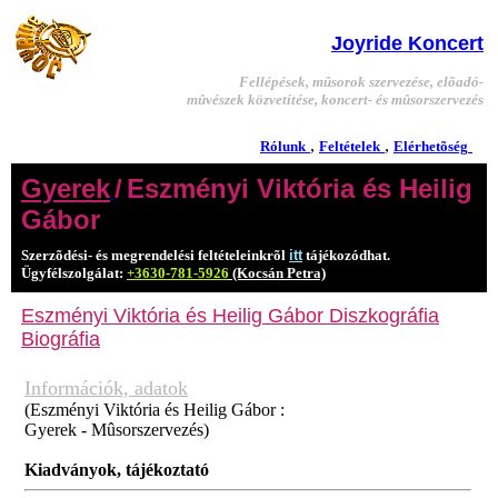
Joyride Koncert
Fellépések, mûsorok szervezése, elõadó-
mûvészek közvetítése, koncert- és mûsorszervezés
,
,
Rólunk
Feltételek
Elérhetõség
Gyerek
/
Eszményi Viktória és Heilig
Gábor
Szerzõdési- és megrendelési feltételeinkrõl
itt
tájékozódhat.
Ügyfélszolgálat:
+3630-781-5926
(Kocsán Petra)
Eszményi Viktória és Heilig Gábor
Diszkográfia
Biográfia
Információk, adatok
(Eszményi Viktória és Heilig Gábor :
Gyerek - Mûsorszervezés)
Kiadványok, tájékoztató