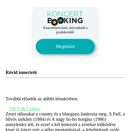
Koncertszervezés, közvetlenül a
produkciótól.
Megtekint
Rövid ismertetõ
További elõadók az alábbi témakörben:
100 Folk Celsius
Zenei stílusukat a country és a bluegrass határozta meg. A Paff, a
bűvös sárkány (1984) és A nagy ho-ho horgász (1986)
aranylemez lett, és ezzel a két lemezzel a zenekar működése
kissé új irányt vett: a stílus megtartásával, a felnőtteknek szóló