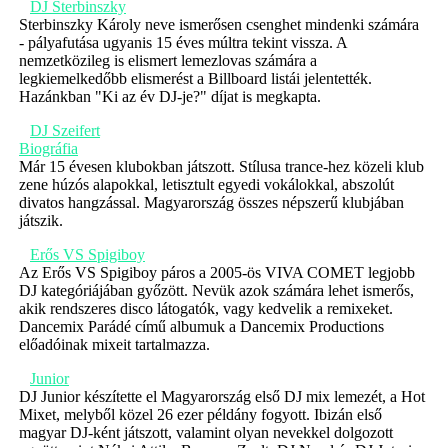
DJ Sterbinszky
Sterbinszky Károly neve ismerősen csenghet mindenki számára
- pályafutása ugyanis 15 éves múltra tekint vissza. A
nemzetközileg is elismert lemezlovas számára a
legkiemelkedőbb elismerést a Billboard listái jelentették.
Hazánkban "Ki az év DJ-je?" díjat is megkapta.
DJ Szeifert
Biográfia
Már 15 évesen klubokban játszott. Stílusa trance-hez közeli klub
zene húzós alapokkal, letisztult egyedi vokálokkal, abszolút
divatos hangzással. Magyarország összes népszerű klubjában
játszik.
Erős VS Spigiboy
Az Erős VS Spigiboy páros a 2005-ös VIVA COMET legjobb
DJ kategóriájában győzött. Nevük azok számára lehet ismerős,
akik rendszeres disco látogatók, vagy kedvelik a remixeket.
Dancemix Parádé című albumuk a Dancemix Productions
előadóinak mixeit tartalmazza.
Junior
DJ Junior készítette el Magyarország első DJ mix lemezét, a Hot
Mixet, melyből közel 26 ezer példány fogyott. Ibizán első
magyar DJ-ként játszott, valamint olyan nevekkel dolgozott