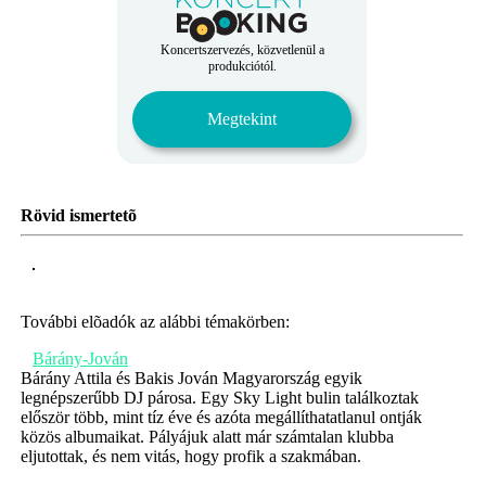
Koncertszervezés, közvetlenül a
produkciótól.
Megtekint
Rövid ismertetõ
További elõadók az alábbi témakörben:
Bárány-Jován
Bárány Attila és Bakis Jován Magyarország egyik
legnépszerűbb DJ párosa. Egy Sky Light bulin találkoztak
először több, mint tíz éve és azóta megállíthatatlanul ontják
közös albumaikat. Pályájuk alatt már számtalan klubba
eljutottak, és nem vitás, hogy profik a szakmában.