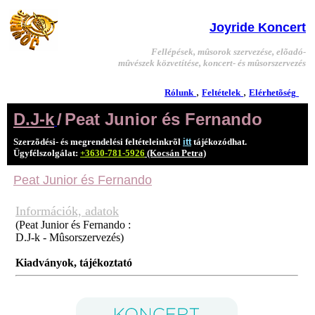
Joyride Koncert
Fellépések, mûsorok szervezése, elõadó-
mûvészek közvetítése, koncert- és mûsorszervezés
,
,
Rólunk
Feltételek
Elérhetõség
D.J-k
/
Peat Junior és Fernando
Szerzõdési- és megrendelési feltételeinkrõl
itt
tájékozódhat.
Ügyfélszolgálat:
+3630-781-5926
(Kocsán Petra)
Peat Junior és Fernando
Információk, adatok
(Peat Junior és Fernando :
D.J-k - Mûsorszervezés)
Kiadványok, tájékoztató