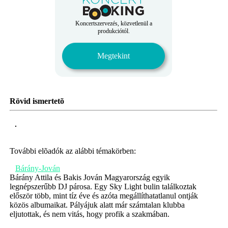
Koncertszervezés, közvetlenül a
produkciótól.
Megtekint
Rövid ismertetõ
További elõadók az alábbi témakörben:
Bárány-Jován
Bárány Attila és Bakis Jován Magyarország egyik
legnépszerűbb DJ párosa. Egy Sky Light bulin találkoztak
először több, mint tíz éve és azóta megállíthatatlanul ontják
közös albumaikat. Pályájuk alatt már számtalan klubba
eljutottak, és nem vitás, hogy profik a szakmában.