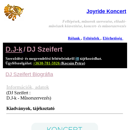
Joyride Koncert
Fellépések, mûsorok szervezése, elõadó-
mûvészek közvetítése, koncert- és mûsorszervezés
,
,
Rólunk
Feltételek
Elérhetõség
D.J-k
/
DJ Szeifert
Szerzõdési- és megrendelési feltételeinkrõl
itt
tájékozódhat.
Ügyfélszolgálat:
+3630-781-5926
(Kocsán Petra)
DJ Szeifert
Biográfia
Információk, adatok
(DJ Szeifert :
D.J-k - Mûsorszervezés)
Kiadványok, tájékoztató