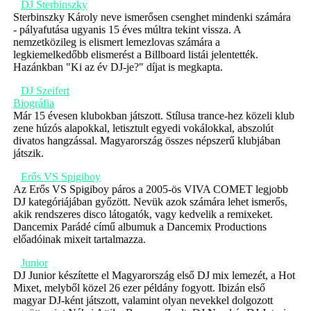
DJ Sterbinszky
Sterbinszky Károly neve ismerősen csenghet mindenki számára
- pályafutása ugyanis 15 éves múltra tekint vissza. A
nemzetközileg is elismert lemezlovas számára a
legkiemelkedőbb elismerést a Billboard listái jelentették.
Hazánkban "Ki az év DJ-je?" díjat is megkapta.
DJ Szeifert
Biográfia
Már 15 évesen klubokban játszott. Stílusa trance-hez közeli klub
zene húzós alapokkal, letisztult egyedi vokálokkal, abszolút
divatos hangzással. Magyarország összes népszerű klubjában
játszik.
Erős VS Spigiboy
Az Erős VS Spigiboy páros a 2005-ös VIVA COMET legjobb
DJ kategóriájában győzött. Nevük azok számára lehet ismerős,
akik rendszeres disco látogatók, vagy kedvelik a remixeket.
Dancemix Parádé című albumuk a Dancemix Productions
előadóinak mixeit tartalmazza.
Junior
DJ Junior készítette el Magyarország első DJ mix lemezét, a Hot
Mixet, melyből közel 26 ezer példány fogyott. Ibizán első
magyar DJ-ként játszott, valamint olyan nevekkel dolgozott